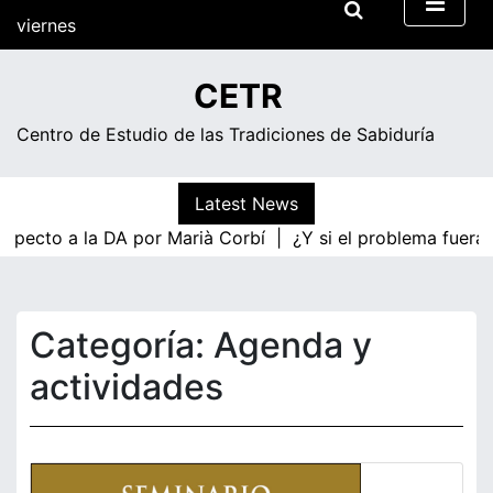
Skip
viernes
to
content
15:39
CETR
Centro de Estudio de las Tradiciones de Sabiduría
Latest News
to a la DA por Marià Corbí |
¿Y si el problema fuera la na
Categoría:
Agenda y
actividades