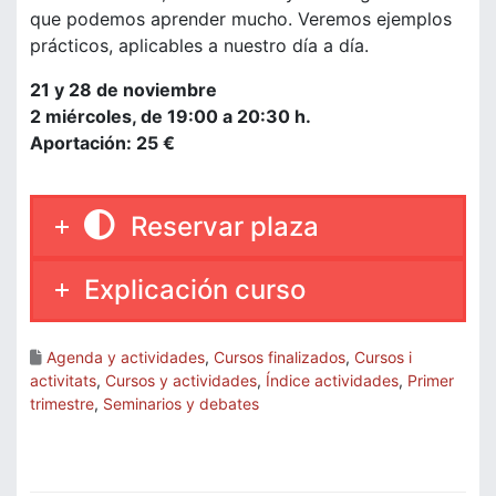
que podemos aprender mucho. Veremos ejemplos
prácticos, aplicables a nuestro día a día.
21 y 28 de noviembre
2 miércoles, de 19:00 a 20:30 h.
Aportación: 25 €
Reservar plaza
Explicación curso
Agenda y actividades
,
Cursos finalizados
,
Cursos i
activitats
,
Cursos y actividades
,
Índice actividades
,
Primer
trimestre
,
Seminarios y debates