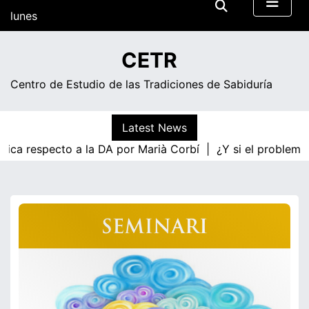
Skip
lunes
to
content
14:22
CETR
Centro de Estudio de las Tradiciones de Sabiduría
Latest News
gica respecto a la DA por Marià Corbí |
¿Y si el problema 