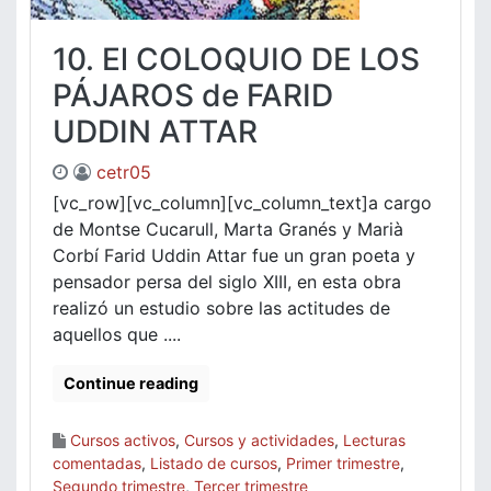
10. El COLOQUIO DE LOS
PÁJAROS de FARID
UDDIN ATTAR
cetr05
[vc_row][vc_column][vc_column_text]a cargo
de Montse Cucarull, Marta Granés y Marià
Corbí Farid Uddin Attar fue un gran poeta y
pensador persa del siglo XIII, en esta obra
realizó un estudio sobre las actitudes de
aquellos que ....
Continue reading
Cursos activos
,
Cursos y actividades
,
Lecturas
comentadas
,
Listado de cursos
,
Primer trimestre
,
Segundo trimestre
,
Tercer trimestre