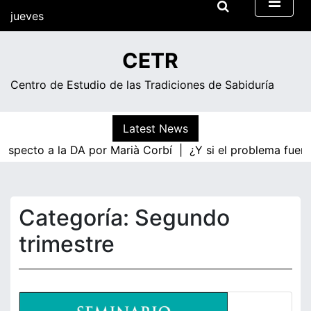
Skip
jueves
to
content
21:38
CETR
Centro de Estudio de las Tradiciones de Sabiduría
Latest News
cto a la DA por Marià Corbí |
¿Y si el problema fuera la n
Categoría:
Segundo
trimestre