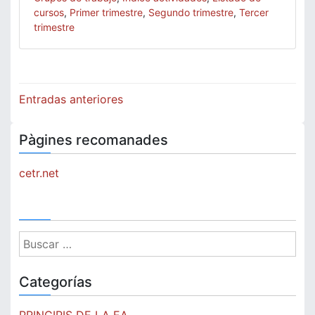
cursos
,
Primer trimestre
,
Segundo trimestre
,
Tercer
trimestre
Navegación
Entradas anteriores
de
Pàgines recomanades
entradas
cetr.net
Buscar:
Categorías