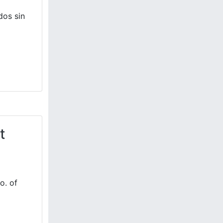
dos sin
t
o. of