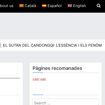
bout us
Català
Español
English
EL SUTRA DEL CANDONGQI: L’ESSÈNCIA I ELS FENÒME
Pàgines recomanades
cetr.net
Search