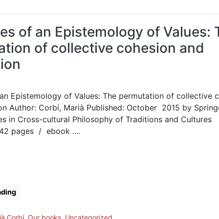
les of an Epistemology of Values:
tion of collective cohesion and
ion
 an Epistemology of Values: The permutation of collective 
on Author: Corbí, Marià Published: October 2015 by Spring
s in Cross-cultural Philosophy of Traditions and Cultures
42 pages / ebook ....
ading
ià Corbí
,
Our books
,
Uncategorized