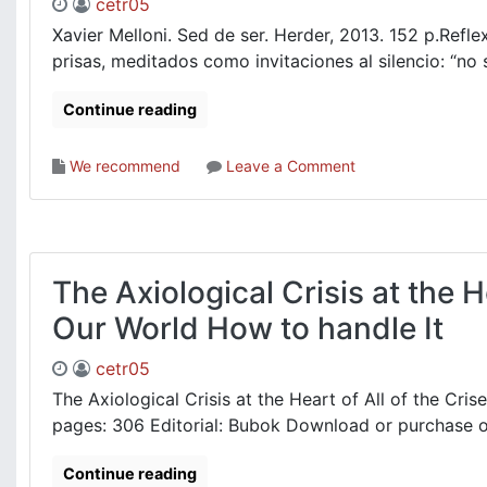
cetr05
Xavier Melloni. Sed de ser. Herder, 2013. 152 p.Refle
prisas, meditados como invitaciones al silencio: “no
Continue reading
on
We recommend
Leave a Comment
Melloni
Sed
de
ser
The Axiological Crisis at the He
Our World How to handle It
cetr05
The Axiological Crisis at the Heart of All of the Cri
pages: 306 Editorial: Bubok Download or purchase onli
Continue reading