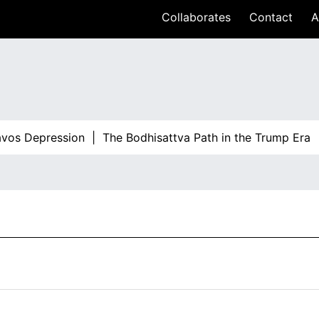
Collaborates
Contact
A
os Depression |
The Bodhisattva Path in the Trump Era |