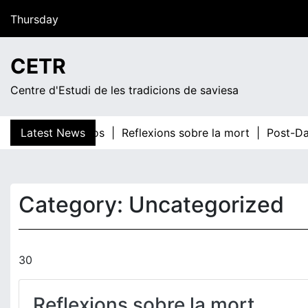
Skip
Thursday
to
content
12:40
CETR
Centre d'Estudi de les tradicions de saviesa
s cuarenta versos |
Latest News
Reflexions sobre la mort |
Post-Dav
Category:
Uncategorized
30
Reflexions sobre la mort