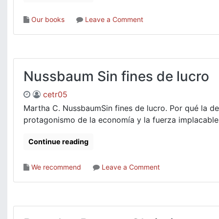
on
Our books
Leave a Comment
The
Axiological
Crisis
at
the
Nussbaum Sin fines de lucro
Heart
of
cetr05
All
Martha C. NussbaumSin fines de lucro. Por qué la d
of
protagonismo de la economía y la fuerza implacable 
the
Crises
Continue reading
That
Afflict
Our
on
We recommend
Leave a Comment
World
Nussbaum
How
Sin
to
fines
handle
de
It
lucro