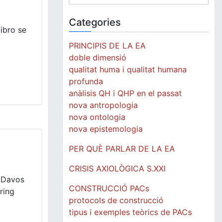
for:
Categories
ibro se
PRINCIPIS DE LA EA
doble dimensió
qualitat huma i qualitat humana
profunda
anàlisis QH i QHP en el passat
nova antropologia
nova ontologia
nova epistemologia
PER QUÈ PARLAR DE LA EA
CRISIS AXIOLÒGICA S.XXI
f Davos
CONSTRUCCIÓ PACs
ring
protocols de construcció
tipus i exemples teòrics de PACs