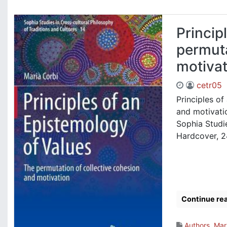
Princip
permuta
motivat
cetr05
Principles of
and motivati
Sophia Studie
Hardcover, 2
Continue re
Authors
,
Mar