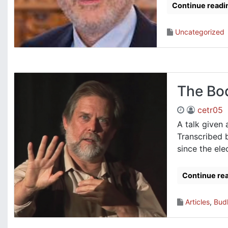
Continue readi
Uncategorized
The Bod
cetr05
A talk given
Transcribed 
since the elec
Continue re
Articles
,
Bud