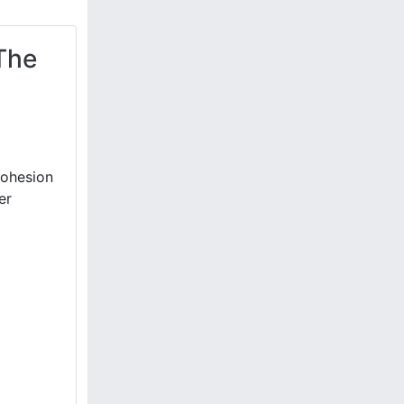
 The
cohesion
er