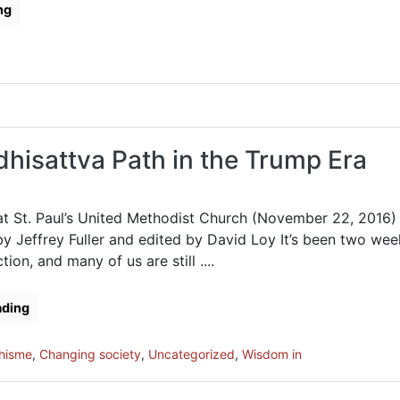
ng
hisattva Path in the Trump Era
 at St. Paul’s United Methodist Church (November 22, 2016)
by Jeffrey Fuller and edited by David Loy It’s been two we
tion, and many of us are still ....
ading
hisme
,
Changing society
,
Uncategorized
,
Wisdom in