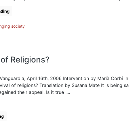
ading
nging society
 of Religions?
 Vanguardia, April 16th, 2006 Intervention by Marià Corbí in
vival of religions? Translation by Susana Mate It is being sa
gained their appeal. Is it true ....
ng