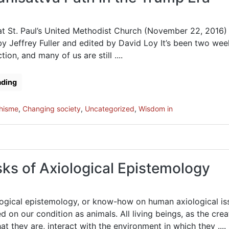
 at St. Paul’s United Methodist Church (November 22, 2016)
by Jeffrey Fuller and edited by David Loy It’s been two we
tion, and many of us are still ....
ading
hisme
,
Changing society
,
Uncategorized
,
Wisdom in
ks of Axiological Epistemology
 epistemology, or know-how on human axiological iss
 on our condition as animals. All living beings, as the crea
at they are, interact with the environment in which they ....