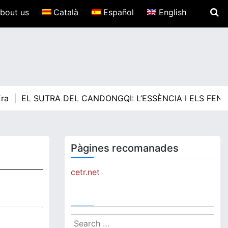
bout us
Català
Español
English
a |
EL SUTRA DEL CANDONGQI: L’ESSÈNCIA I ELS FEN
Pàgines recomanades
cetr.net
Search