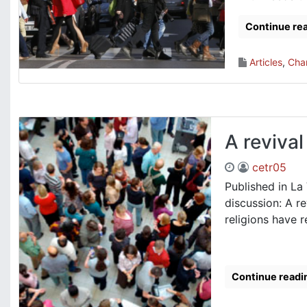
Continue re
Articles
,
Cha
A revival
cetr05
Published in La
discussion: A re
religions have re
Continue readi