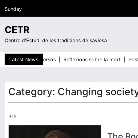
Skip
Sunday
to
content
14:33
CETR
Centre d'Estudi de les tradicions de saviesa
y sus cuarenta versos |
Latest News
Reflexions sobre la mort |
Post-
Category:
Changing societ
315
The Bod