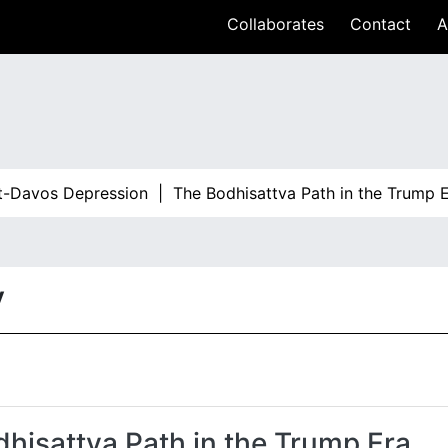
Collaborates
Contact
A
Davos Depression |
The Bodhisattva Path in the Trump Er
y
hisattva Path in the Trump Era