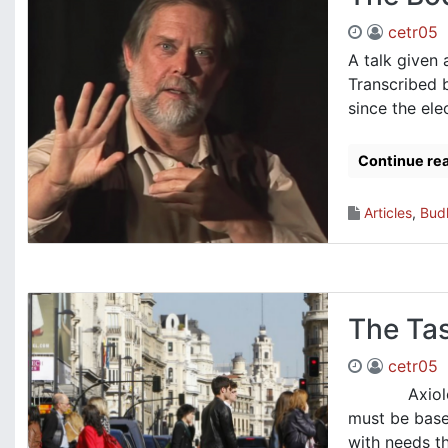
cetr05
A talk given
Transcribed 
since the elec
Continue re
Articles
,
Bud
The Tas
cetr05
Axiological
must be based
with needs th