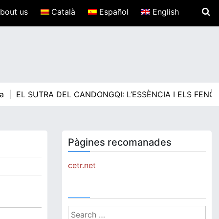
bout us
Català
Español
English
a |
EL SUTRA DEL CANDONGQI: L’ESSÈNCIA I ELS FENÒ
Pàgines recomanades
cetr.net
Search