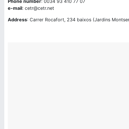
Phone number
: 0034 93 410 77 07
e-mail
: cetr@cetr.net
Address
: Carrer Rocafort, 234 baixos (Jardins Montse