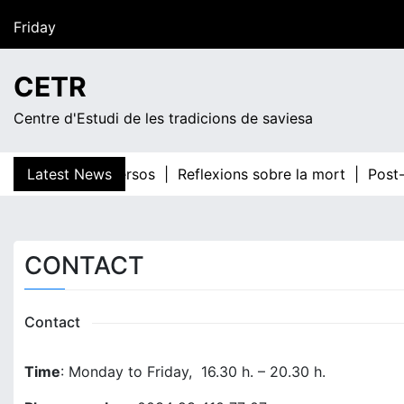
Skip
Friday
to
content
23:13
CETR
Centre d'Estudi de les tradicions de saviesa
 sus cuarenta versos |
Latest News
Reflexions sobre la mort |
Post-
CONTACT
Contact
Time
: Monday to Friday, 16.30 h. – 20.30 h.