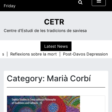
Skip
Friday
to
content
05:01
CETR
Centre d'Estudi de les tradicions de saviesa
Latest News
s |
Reflexions sobre la mort |
Post-Davos Depression |
T
Category:
Marià Corbí