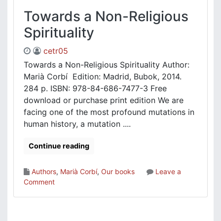
Towards a Non-Religious
Spirituality
cetr05
Towards a Non-Religious Spirituality Author:
Marià Corbí Edition: Madrid, Bubok, 2014.
284 p. ISBN: 978-84-686-7477-3 Free
download or purchase print edition We are
facing one of the most profound mutations in
human history, a mutation ....
Continue reading
Authors
,
Marià Corbí
,
Our books
Leave a
on
Comment
Towards
a
Non-