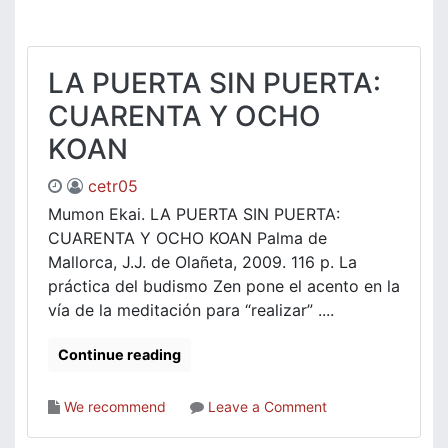
a
los
hermanos
del
LA PUERTA SIN PUERTA:
Monte
CUARENTA Y OCHO
Dei
y
KOAN
otros
escritos
cetr05
Mumon Ekai. LA PUERTA SIN PUERTA:
CUARENTA Y OCHO KOAN Palma de
Mallorca, J.J. de Olañeta, 2009. 116 p. La
práctica del budismo Zen pone el acento en la
vía de la meditación para “realizar” ....
Continue reading
on
We recommend
Leave a Comment
LA
PUERTA