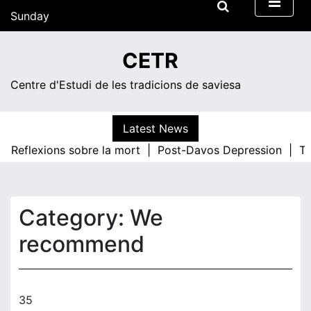
Skip
Sunday
to
content
11:57
CETR
Centre d'Estudi de les tradicions de saviesa
Latest News
Reflexions sobre la mort |
Post-Davos Depression |
The
Category:
We
recommend
35