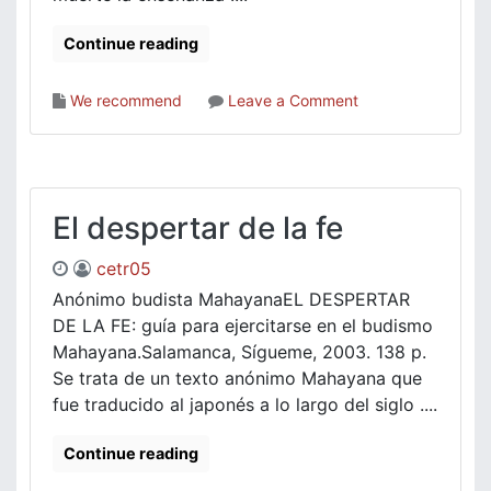
Continue reading
on
We recommend
Leave a Comment
Nussbaum
Sin
fines
de
lucro
El despertar de la fe
cetr05
Anónimo budista MahayanaEL DESPERTAR
DE LA FE: guía para ejercitarse en el budismo
Mahayana.Salamanca, Sígueme, 2003. 138 p.
Se trata de un texto anónimo Mahayana que
fue traducido al japonés a lo largo del siglo ....
Continue reading