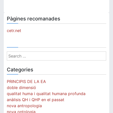
SIN
PUERTA:
CUARENTA
Pàgines recomanades
Y
OCHO
cetr.net
KOAN
Search
for:
Categories
PRINCIPIS DE LA EA
doble dimensió
qualitat huma i qualitat humana profunda
anàlisis QH i QHP en el passat
nova antropologia
nova ontologia