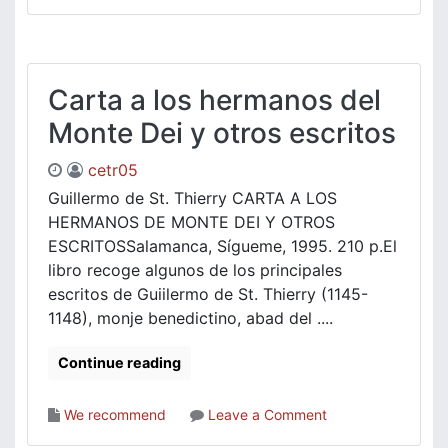
AFORISMOS
Y
POEMAS
–
Sayj
Carta a los hermanos del
Ahmad
Monte Dei y otros escritos
Al-‘Alawi
cetr05
Guillermo de St. Thierry CARTA A LOS
HERMANOS DE MONTE DEI Y OTROS
ESCRITOSSalamanca, Sígueme, 1995. 210 p.El
libro recoge algunos de los principales
escritos de Guiilermo de St. Thierry (1145-
1148), monje benedictino, abad del ....
Continue reading
on
We recommend
Leave a Comment
Carta