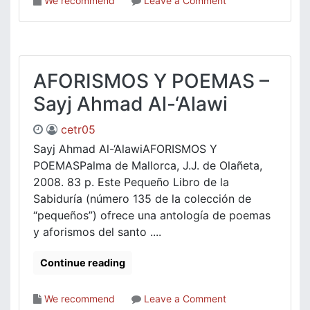
We recommend
Leave a Comment
CUENTOS
DEL
PUEBLO
JUDÍO
AFORISMOS Y POEMAS –
Sayj Ahmad Al-‘Alawi
cetr05
Sayj Ahmad Al-‘AlawiAFORISMOS Y
POEMASPalma de Mallorca, J.J. de Olañeta,
2008. 83 p. Este Pequeño Libro de la
Sabiduría (número 135 de la colección de
“pequeños”) ofrece una antología de poemas
y aforismos del santo ....
Continue reading
on
We recommend
Leave a Comment