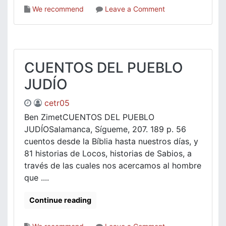
on
We recommend
Leave a Comment
El
despertar
de
la
fe
CUENTOS DEL PUEBLO
JUDÍO
cetr05
Ben ZimetCUENTOS DEL PUEBLO
JUDÍOSalamanca, Sígueme, 207. 189 p. 56
cuentos desde la Bíblia hasta nuestros días, y
81 historias de Locos, historias de Sabios, a
través de las cuales nos acercamos al hombre
que ....
Continue reading
on