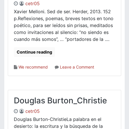
cetr05
Xavier Melloni. Sed de ser. Herder, 2013. 152
p.Reflexiones, poemas, breves textos en tono
poético, para ser leídos sin prisas, meditados
como invitaciones al silencio: “no siendo es
cuando más somos”, … “portadores de la ....
Continue reading
on
We recommend
Leave a Comment
Melloni
Sed
de
ser
Douglas Burton_Christie
cetr05
Douglas Burton-ChristieLa palabra en el
desierto: la escritura y la búsqueda de la