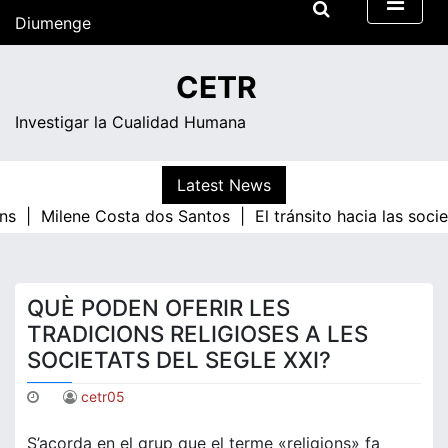
Skip
Diumenge
to
content
07:59
CETR
Investigar la Cualidad Humana
Latest News
ns |
Milene Costa dos Santos |
El tránsito hacia las soc
QUÈ PODEN OFERIR LES
TRADICIONS RELIGIOSES A LES
SOCIETATS DEL SEGLE XXI?
cetr05
S’acorda en el grup que el terme «religions» fa