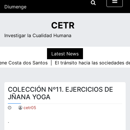
Skip
Diumenge
to
content
14:59
CETR
Investigar la Cualidad Humana
Latest News
sta dos Santos |
El tránsito hacia las sociedades de cono
COLECCIÓN Nº11. EJERCICIOS DE
JÑANA YOGA
cetr05
.