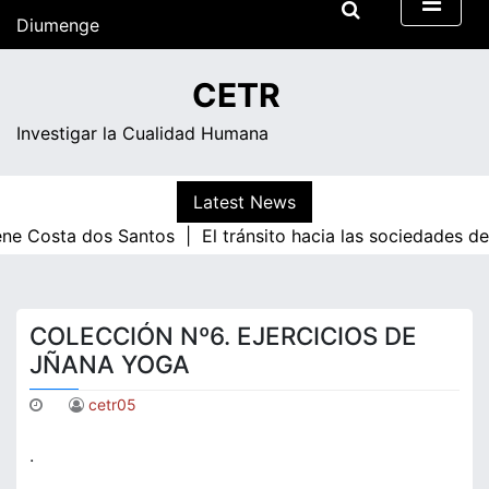
Skip
Diumenge
to
content
04:45
CETR
Investigar la Cualidad Humana
Latest News
sta dos Santos |
El tránsito hacia las sociedades de conoc
COLECCIÓN Nº6. EJERCICIOS DE
JÑANA YOGA
cetr05
.