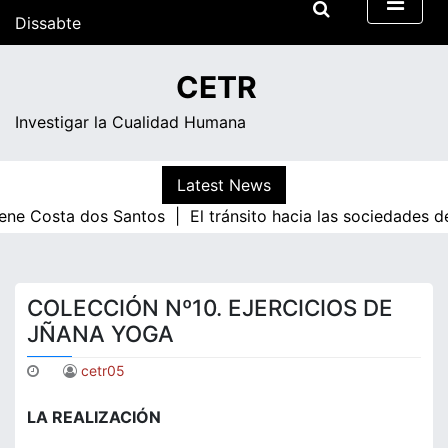
Skip
Dissabte
to
content
03:59
CETR
Investigar la Cualidad Humana
Latest News
sta dos Santos |
El tránsito hacia las sociedades de cono
COLECCIÓN Nº10. EJERCICIOS DE
JÑANA YOGA
cetr05
LA REALIZACIÓN