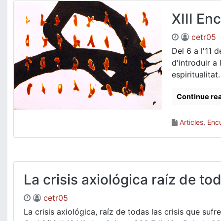
XIII En
cetr05
Del 6 a l'11
d'introduir 
espiritualita
Continue re
Articles
,
Encu
La crisis axiológica raíz de t
cetr05
La crisis axiológica, raíz de todas las crisis que s