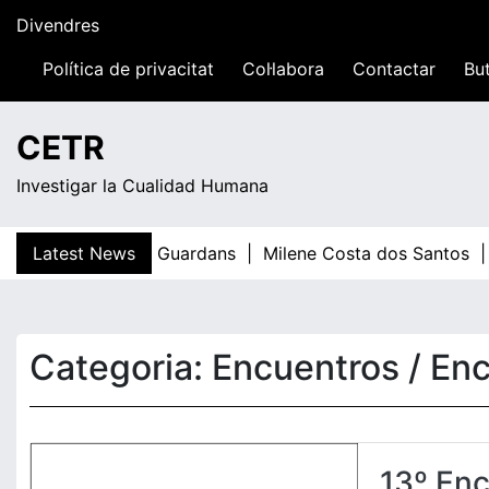
Skip
Divendres
to
content
Política de privacitat
Col·labora
Contactar
But
19:12
CETR
Investigar la Cualidad Humana
Latest News
Teresa Guardans |
Milene Costa dos Santos |
E
Categoria:
Encuentros / En
13º Enc