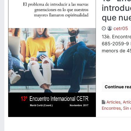
introdu
que nue
cetr05
13è. Encontr
685-2059-9 D
menors de 45 
Continue re
Articles
,
Artí
Encontres
,
Sin 