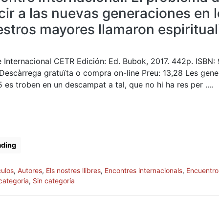
cir a las nuevas generaciones en l
stros mayores llamaron espiritua
e Internacional CETR Edición: Ed. Bubok, 2017. 442p. ISBN:
escàrrega gratuïta o compra on-line Preu: 13,28 Les gene
es troben en un descampat a tal, que no hi ha res per ....
ading
culos
,
Autores
,
Els nostres llibres
,
Encontres internacionals
,
Encuentro
categoría
,
Sin categoría