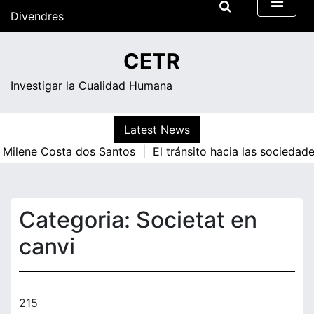
Skip
Divendres
to
content
00:21
CETR
Investigar la Cualidad Humana
Latest News
 Costa dos Santos |
El tránsito hacia las sociedades de c
Categoria:
Societat en
canvi
215