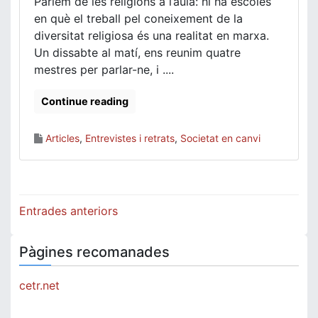
Parlem de les religions a l’aula: hi ha escoles
en què el treball pel coneixement de la
diversitat religiosa és una realitat en marxa.
Un dissabte al matí, ens reunim quatre
mestres per parlar-ne, i ....
Continue reading
Articles
,
Entrevistes i retrats
,
Societat en canvi
Navegació
Entrades anteriors
d'entrades
Pàgines recomanades
cetr.net