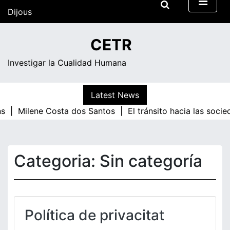
Skip
Dijous
to
content
22:06
CETR
Investigar la Cualidad Humana
Latest News
s |
Milene Costa dos Santos |
El tránsito hacia las socie
Categoria:
Sin categoría
Política de privacitat