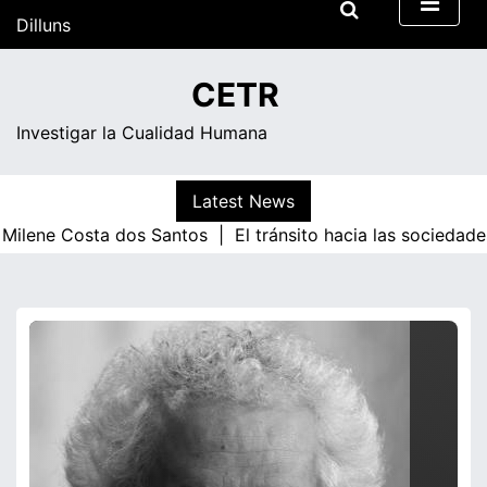
Skip
Dilluns
to
content
13:11
CETR
Investigar la Cualidad Humana
Latest News
ne Costa dos Santos |
El tránsito hacia las sociedades de