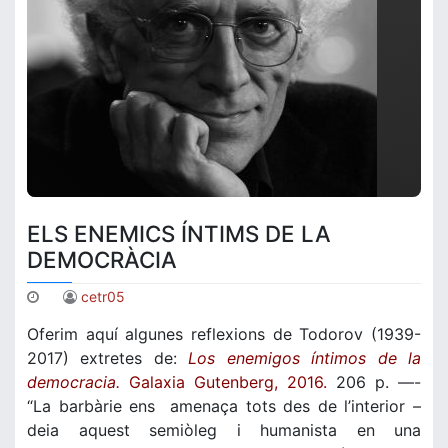
ELS ENEMICS ÍNTIMS DE LA
DEMOCRÀCIA
cetr05
Oferim aquí algunes reflexions de Todorov (1939-
2017) extretes de:
Los
enemigos íntimos de la
democracia.
Galaxia Gutenberg, 2016.
206 p. —-
“La barbàrie ens amenaça tots des de l’interior –
deia aquest semiòleg i humanista en una