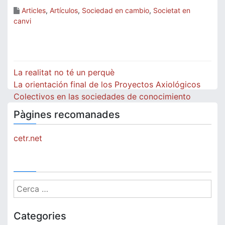
Articles
,
Artículos
,
Sociedad en cambio
,
Societat en
canvi
Navegació
La realitat no té un perquè
d'entrades
La orientación final de los Proyectos Axiológicos
Colectivos en las sociedades de conocimiento
Pàgines recomanades
cetr.net
Cerca:
Categories