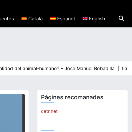
ientos
Català
Español
English
alidad del animal-humano? – Jose Manuel Bobadilla |
Las gra
Pàgines recomanades
cetr.net