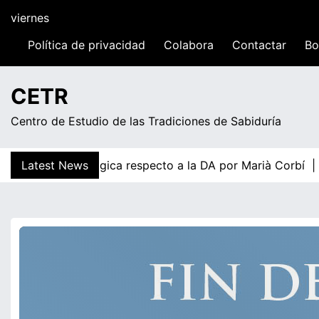
Skip
viernes
to
content
Política de privacidad
Colabora
Contactar
Bo
23:47
CETR
Centro de Estudio de las Tradiciones de Sabiduría
temología Axiológica respecto a la DA por Marià Corbí |
Latest News
¿Y