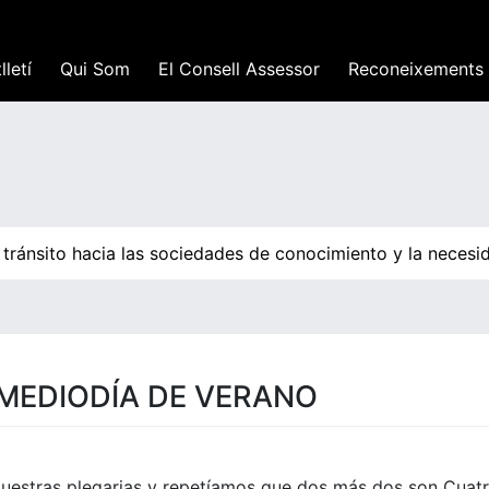
lletí
Qui Som
El Consell Assessor
Reconeixements
tránsito hacia las sociedades de conocimiento y la necesid
 MEDIODÍA DE VERANO
uestras plegarias y repetíamos que dos más dos son Cuatr