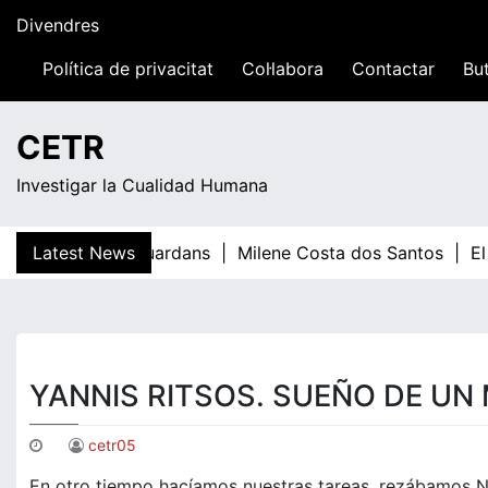
Skip
Divendres
to
content
Política de privacitat
Col·labora
Contactar
But
05:49
CETR
Investigar la Cualidad Humana
Latest News
Teresa Guardans |
Milene Costa dos Santos |
El 
YANNIS RITSOS. SUEÑO DE UN
cetr05
En otro tiempo hacíamos nuestras tareas, rezábamos N