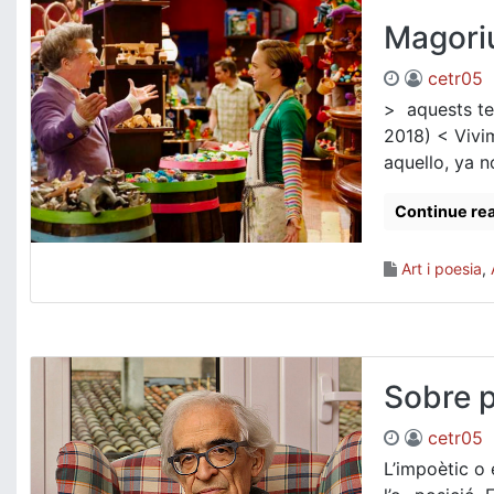
Magoriu
cetr05
> aquests tex
2018) < Vivi
aquello, ya no
Continue re
Art i poesia
,
Sobre 
cetr05
L’impoètic o 