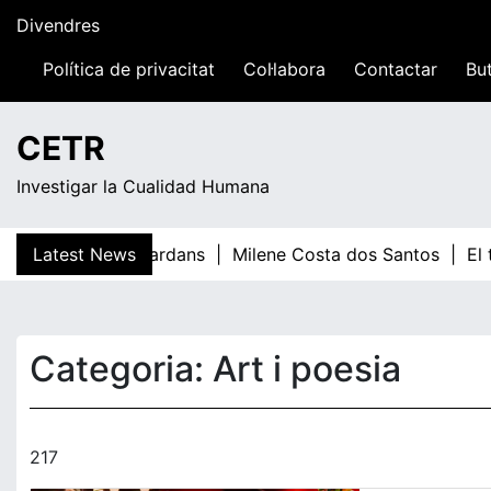
Skip
Divendres
to
content
Política de privacitat
Col·labora
Contactar
But
02:15
CETR
Investigar la Cualidad Humana
Latest News
Teresa Guardans |
Milene Costa dos Santos |
El t
Categoria:
Art i poesia
217