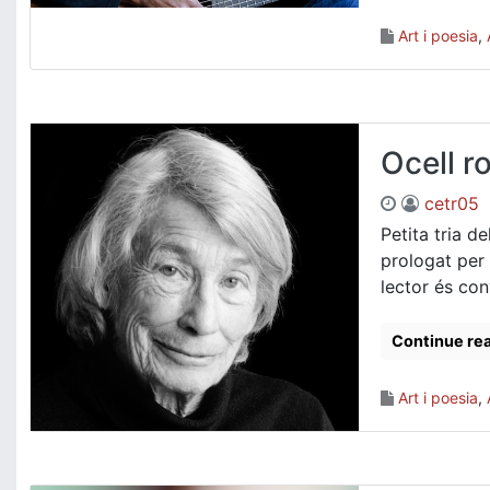
Art i poesia
,
Ocell r
cetr05
Petita tria d
prologat per 
lector és conv
Continue re
Art i poesia
,