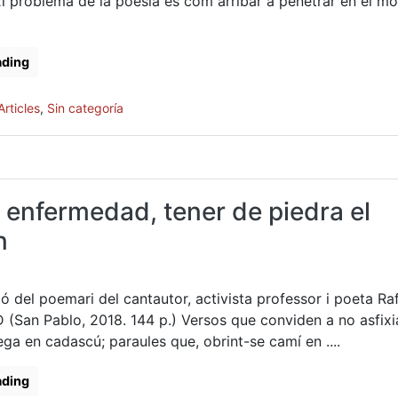
 El problema de la poesia és com arribar a penetrar en el mó
ading
Articles
,
Sin categoría
 enfermedad, tener de piedra el
n
ió del poemari del cantautor, activista professor i poeta Ra
 (San Pablo, 2018. 144 p.) Versos que conviden a no asfixia
ga en cadascú; paraules que, obrint-se camí en ....
ading