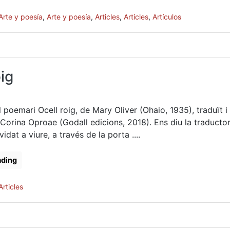
Arte y poesía
,
Arte y poesía
,
Articles
,
Articles
,
Artículos
oig
el poemari Ocell roig, de Mary Oliver (Ohaio, 1935), traduït i
Corina Oproae (Godall edicions, 2018). Ens diu la traductor
idat a viure, a través de la porta ....
ading
Articles