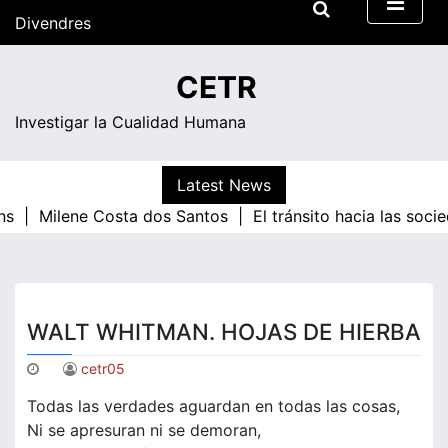
Skip
Divendres
to
content
23:28
CETR
Investigar la Cualidad Humana
Latest News
ns |
Milene Costa dos Santos |
El tránsito hacia las soci
WALT WHITMAN. HOJAS DE HIERBA
cetr05
Todas las verdades aguardan en todas las cosas,
Ni se apresuran ni se demoran,