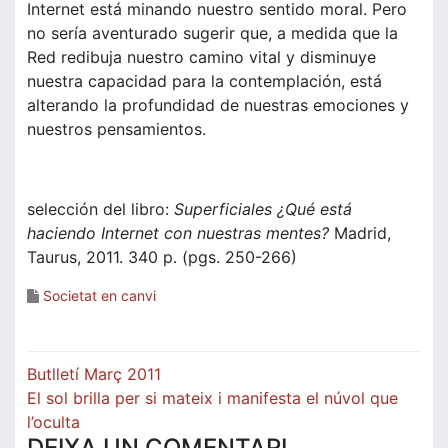
Internet está minando nuestro sentido moral. Pero
no sería aventurado sugerir que, a medida que la
Red redibuja nuestro camino vital y disminuye
nuestra capacidad para la contemplación, está
alterando la profundidad de nuestras emociones y
nuestros pensamientos.
selección del libro:
Superficiales ¿Qué está
haciendo Internet con nuestras mentes?
Madrid,
Taurus, 2011. 340 p. (pgs. 250-266)
Societat en canvi
Navegació
Butlletí Març 2011
d'entrades
El sol brilla per si mateix i manifesta el núvol que
l’oculta
DEIXA UN COMENTARI