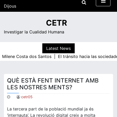
Skip
Dijous
to
content
17:08
CETR
Investigar la Cualidad Humana
Latest News
lene Costa dos Santos |
El tránsito hacia las sociedades 
QUÈ ESTÀ FENT INTERNET AMB
LES NOSTRES MENTS?
cetr05
La tercera part de la població mundial ja és
‘internauta’. La revolució digital creix a molta