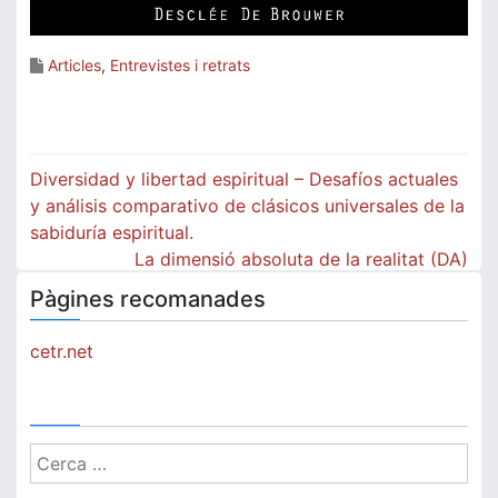
Articles
,
Entrevistes i retrats
Navegació
Diversidad y libertad espiritual – Desafíos actuales
d'entrades
y análisis comparativo de clásicos universales de la
sabiduría espiritual.
La dimensió absoluta de la realitat (DA)
Pàgines recomanades
cetr.net
Cerca: