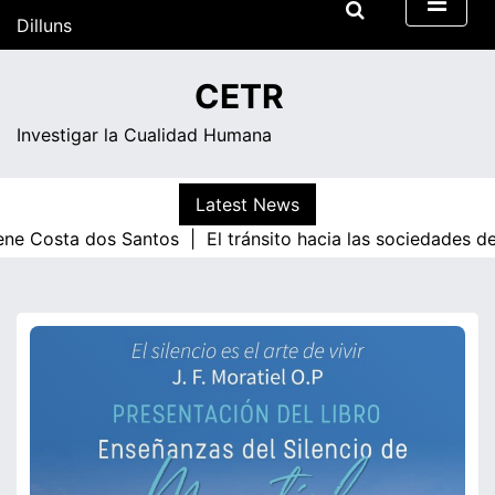
Skip
Dilluns
to
content
09:45
CETR
Investigar la Cualidad Humana
Latest News
e Costa dos Santos |
El tránsito hacia las sociedades de 