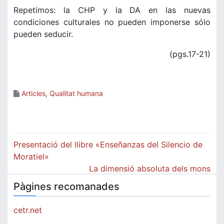
Repetimos: la CHP y la DA en las nuevas
condiciones culturales no pueden imponerse sólo
pueden seducir.
(pgs.17-21)
Articles
,
Qualitat humana
Navegació
Presentació del llibre «Enseñanzas del Silencio de
d'entrades
Moratiel»
La dimensió absoluta dels mons
Pàgines recomanades
cetr.net