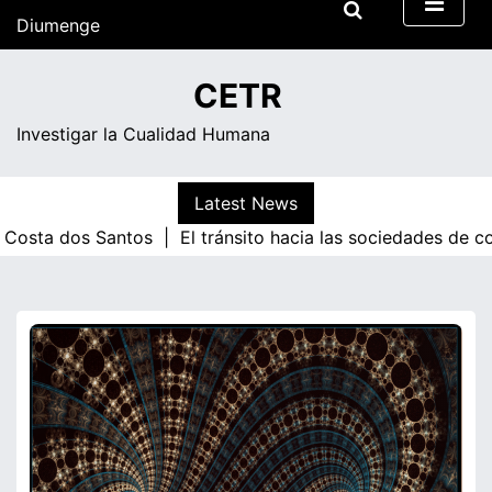
Skip
Diumenge
to
content
17:14
CETR
Investigar la Cualidad Humana
Latest News
sta dos Santos |
El tránsito hacia las sociedades de cono