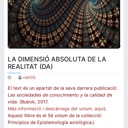
LA DIMENSIÓ ABSOLUTA DE LA
REALITAT (DA)
cetr05
El text és un apartat de la seva darrera publicació:
Las sociedades de conocimiento y la calidad de
vida.
(Bubok, 2017.
Més informació i descàrrega del volum, aquí
).
Aquest llibre és el 5è volum de la col·lecció:
Principios de Epistemología axiológica.)