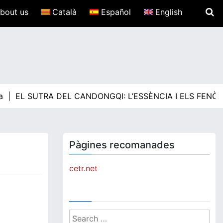
bout us
Català
Español
English
a |
EL SUTRA DEL CANDONGQI: L’ESSÈNCIA I ELS FENÒ
Pàgines recomanades
cetr.net
Search