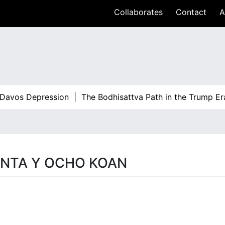
Collaborates
Contact
A
avos Depression |
The Bodhisattva Path in the Trump Er
ENTA Y OCHO KOAN