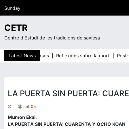
Skip
Sunday
to
content
15:32
CETR
Centre d'Estudi de les tradicions de saviesa
 sus cuarenta versos |
Latest News
Reflexions sobre la mort |
Post-D
LA PUERTA SIN PUERTA: CUAR
cetr05
Mumon Ekai.
LA PUERTA SIN PUERTA: CUARENTA Y OCHO KOAN