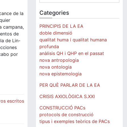
for:
Categories
cance de la
quier
PRINCIPIS DE LA EA
na campana,
doble dimensió
ientos de
qualitat huma i qualitat humana
la de Lin-
profunda
ecciones
anàlisis QH i QHP en el passat
cabo por
nova antropologia
nova ontologia
nova epistemologia
PER QUÈ PARLAR DE LA EA
CRISIS AXIOLÒGICA S.XXI
os escritos
CONSTRUCCIÓ PACs
protocols de construcció
tipus i exemples teòrics de PACs