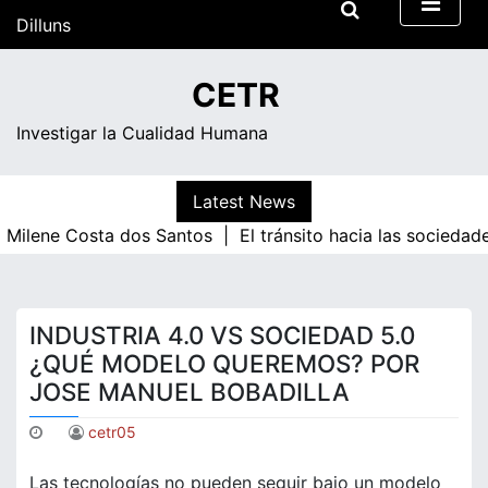
Skip
Dilluns
to
content
08:58
CETR
Investigar la Cualidad Humana
Latest News
ne Costa dos Santos |
El tránsito hacia las sociedades d
INDUSTRIA 4.0 VS SOCIEDAD 5.0
¿QUÉ MODELO QUEREMOS? POR
JOSE MANUEL BOBADILLA
cetr05
Las tecnologías no pueden seguir bajo un modelo