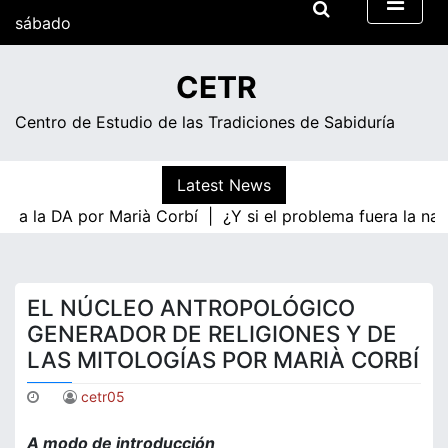
Skip
sábado
to
content
05:02
CETR
sábado
Centro de Estudio de las Tradiciones de Sabiduría
Latest News
 DA por Marià Corbí |
¿Y si el problema fuera la naturaliz
EL NÚCLEO ANTROPOLÓGICO
GENERADOR DE RELIGIONES Y DE
LAS MITOLOGÍAS POR MARIÀ CORBÍ
cetr05
A modo de introducción