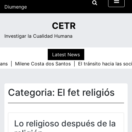
Skip
Diumenge
to
content
17:05
CETR
Investigar la Cualidad Humana
Latest News
ans |
Milene Costa dos Santos |
El tránsito hacia las soc
Categoria:
El fet religiós
Lo religioso después de la