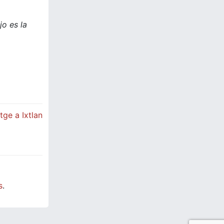
jo es la
tge a Ixtlan
s
.