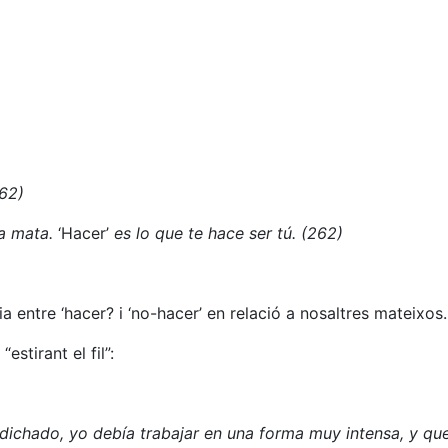
262)
na mata.
‘Hacer’
es lo que te hace ser tú.
(262)
 entre ‘hacer? i ‘no-hacer’ en relació a nosaltres mateixos.
stirant el fil”:
dichado, yo debía trabajar en una forma muy intensa, y qu