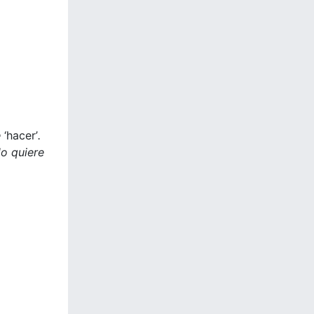
e
‘hacer’
.
o quiere