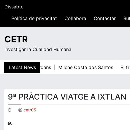
Skip
Dissabte
to
content
Política de privacitat
Col·labora
Contactar
But
17:06
CETR
Investigar la Cualidad Humana
Latest News
Teresa Guardans |
Milene Costa dos Santos |
El tr
9ª PRÀCTICA VIATGE A IXTLAN
cetr05
9.