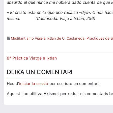
absurdo el que nunca me hubiera dado cuenta de que l
– El chiste está en lo que uno recalca –dijo-. O nos ha
misma.
(Castaneda. Viaje a Ixtlan, 256)
Meditant amb Viaje a Ixtlan de C. Castaneda
,
Pràctiques de si
Navegació
8ª Pràctica Viatge a Ixtlan
d'entrades
DEIXA UN COMENTARI
Heu d'
iniciar la sessió
per escriure un comentari.
Aquest lloc utilitza Akismet per reduir els comentaris b