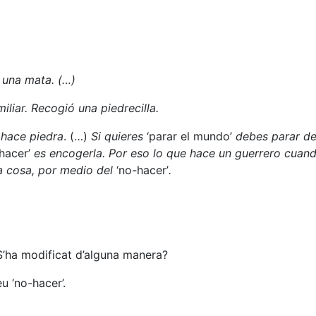
 una mata. (…)
liar. Recogió una piedrecilla.
 hace piedra
. (…)
Si quieres
‘parar el mundo’
debes parar d
‘hacer’
es encogerla. Por eso lo que hace un guerrero cuand
ra cosa, por medio del
‘no-hacer’
.
S’ha modificat d’alguna manera?
u ‘no-hacer’.