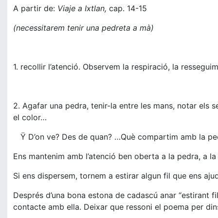
A partir de:
Viaje a Ixtlan,
cap. 14-15
(necessitarem tenir una pedreta a mà)
1. recollir l’atenció. Observem la respiració, la ressegu
2. Agafar una pedra, tenir-la entre les mans, notar els 
el color…
Ÿ D’on ve? Des de quan? …Què compartim amb la 
Ens mantenim amb l’atenció ben oberta a la pedra, a la 
Si ens dispersem, tornem a estirar algun fil que ens aju
Després d’una bona estona de cadascú anar “estirant fi
contacte amb ella. Deixar que ressoni el poema per din