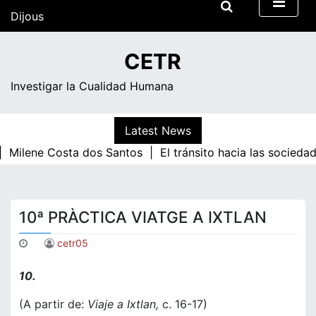
Skip
Dijous
to
content
19:35
CETR
Investigar la Cualidad Humana
Latest News
 |
Milene Costa dos Santos |
El tránsito hacia las socied
10ª PRÀCTICA VIATGE A IXTLAN
cetr05
10.
(A partir de:
Viaje a Ixtlan,
c. 16-17)