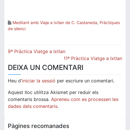
Meditant amb Viaje a Ixtlan de C. Castaneda
,
Pràctiques
de silenci
Navegació
9ª Pràctica Viatge a Ixtlan
d'entrades
11ª Pràctica Viatge a Ixtlan
DEIXA UN COMENTARI
Heu d'
iniciar la sessió
per escriure un comentari.
Aquest lloc utilitza Akismet per reduir els
comentaris brossa.
Apreneu com es processen les
dades dels comentaris
.
Pàgines recomanades