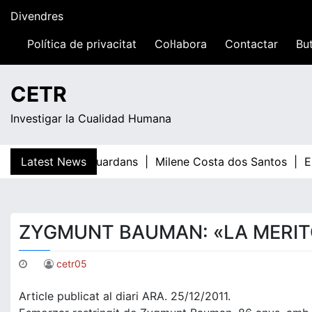
Skip
Divendres
to
content
Política de privacitat
Col·labora
Contactar
But
14:19
CETR
Investigar la Cualidad Humana
Latest News
Teresa Guardans |
Milene Costa dos Santos |
El 
ZYGMUNT BAUMAN: «LA MERIT
cetr05
Article publicat al diari ARA. 25/12/2011.