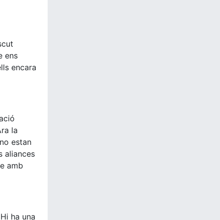
scut
e ens
ells encara
nació
ra la
 no estan
s aliances
pre amb
 Hi ha una