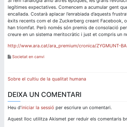
Si fem l’analogia amb altres èpoques, les grans revoluci
legítimes expectatives. Comencem a acumular gent que h
encallada. Costarà aplacar l’enrabiada d’aquests frustr
èxits recents com el de Zuckerberg creant Facebook, o 
han triomfat. Però només són premis de consolació per
creure en un sistema meritocràtic i just et compris un n
http://www.ara.cat/ara_premium/cronica/ZYGMUNT-BA
Societat en canvi
Navegació
Sobre el cultiu de la qualitat humana
d'entrades
DEIXA UN COMENTARI
Heu d'
iniciar la sessió
per escriure un comentari.
Aquest lloc utilitza Akismet per reduir els comentaris b