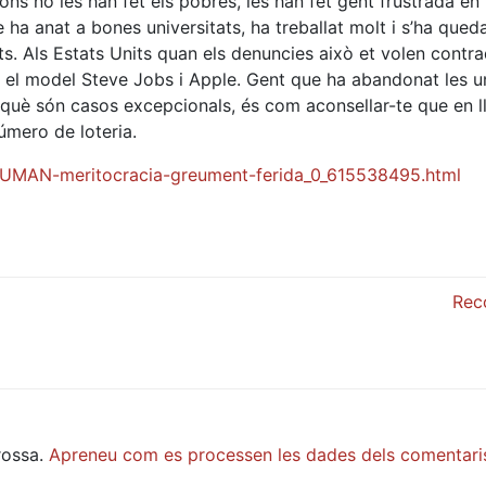
ons no les han fet els pobres, les han fet gent frustrada en
a anat a bones universitats, ha treballat molt i s’ha qued
ats. Als Estats Units quan els denuncies això et volen contr
el model Steve Jobs i Apple. Gent que ha abandonat les uni
què són casos excepcionals, és com aconsellar-te que en l
úmero de loteria.
UMAN-meritocracia-greument-ferida_0_615538495.html
Rec
rossa.
Apreneu com es processen les dades dels comentari