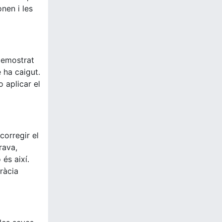
nen i les
demostrat
 ha caigut.
 aplicar el
corregir el
rava,
 és així.
cràcia