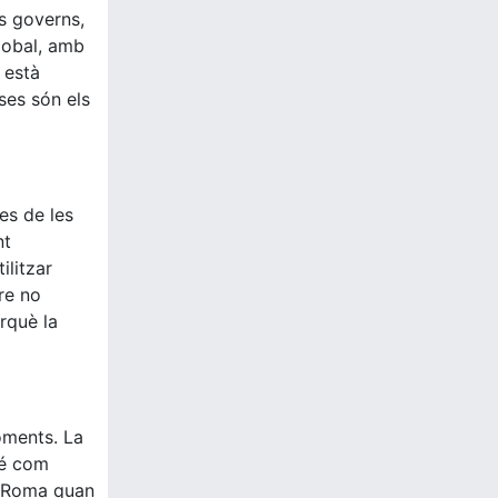
ls governs,
global, amb
 està
ses són els
es de les
nt
ilitzar
re no
erquè la
moments. La
sé com
de Roma quan