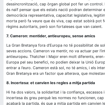
dessincronització, cap òrgan global pot fer un control. 
és naïf pensar que els estats nació podran determinar el
democràcia representativa, capacitat legislativa, legiti
morta però fa veure que és viva, cap estat sobirà pot f
règims autoritaris, però son fortaleses que van caient.
7. Cameron: mentider, antieuropeu, sense amics
La Gran Bretanya fora d’Europa no té possibilitat de s
seves accions. Cameron va mentir, no va actuar per l’in
antieuropeu. Thatcher i Major eren molt diferents, eren
Europa pel seu benefici, no podien deixar la Unió Europe
entrar a l’euro. Cameron està sol, no té amics, i els int
Gran Bretanya era un factor que alterava, que molestav
8. Incertesa: et canvien les regles a mitja partida
Hi ha dos valors, la solidaritat i la confiança, escassos
incertesa és greu perquè les normes no funcionen, cap
acabarà la partida, és que a mitja partida em canvien 