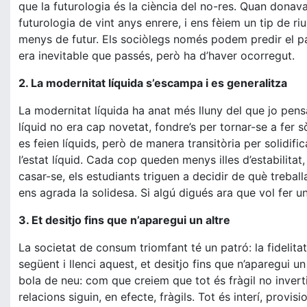
que la futurologia és la ciència del no-res. Quan donava 
futurologia de vint anys enrere, i ens fèiem un tip de ri
menys de futur. Els sociòlegs només podem predir el pas
era inevitable que passés, però ha d’haver ocorregut.
2. La modernitat líquida s’escampa i es generalitza
La modernitat líquida ha anat més lluny del que jo pensa
líquid no era cap novetat, fondre’s per tornar-se a fer s
es feien líquids, però de manera transitòria per solidifi
l’estat líquid. Cada cop queden menys illes d’estabilita
casar-se, els estudiants triguen a decidir de què trebal
ens agrada la solidesa. Si algú digués ara que vol fer u
3. Et desitjo fins que n’aparegui un altre
La societat de consum triomfant té un patró: la fidelitat
següent i llenci aquest, et desitjo fins que n’aparegui 
bola de neu: com que creiem que tot és fràgil no inverti
relacions siguin, en efecte, fràgils. Tot és interí, provi