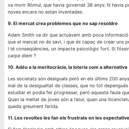
va morir Ròmul, que havia governat 38 anys: hi havia po
noves encara no estan inventades.
9. El mercat crea problemes que no sap resoldre
Adam Smith va dir que actuàvem amb poca informació i
que el mercat no és savi, i que és capaç de crear uns 
I té conseqüències, un impacte psicològic fort. Si fóssi
carpe diem
?
10. Adéu a la meritocràcia, la loteria com a alternativa
Les societats són desiguals però en els últims 200 anys 
mal de la desigualtat de classes, que no tot depengués 
estudiar et podia fer progressar, però aquesta faula que 
Quan la meitat de joves són a l’atur, quan una llicenciat
queda greument ferida.
11. Les revoltes les fan els frustrats en les expectativ