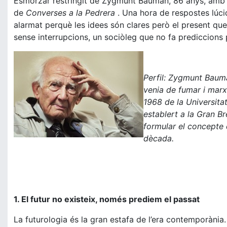
Esmorzar restringit de Zygmunt Bauman, 86 anys, amb qu
de
Converses a la Pedrera
. Una hora de respostes lúcid
alarmat perquè les idees són clares però el present que
sense interrupcions, un sociòleg que no fa prediccions 
Perfil: Zygmunt Bauman
venia de fumar i marx
1968 de la Universita
establert a la Gran Br
formular el concepte 
dècada.
1. El futur no existeix, només prediem el passat
La futurologia és la gran estafa de l’era contemporània.