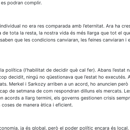
es podran complir.
individual no era res comparada amb l’eternitat. Ara ha cre
 de tota la resta, la nostra vida és més llarga que tot el qu
 saben que les condicions canviaran, les feines canviaran i 
la política (l’habilitat de decidir què cal fer). Abans l’estat 
cop decidit, ningú no qüestionava que l’estat ho executés. A
cats. Merkel i Sarkozy arriben a un acord, ho anuncien però
 cap de setmana de com respondran dilluns els mercats. Le
n acords a llarg termini, els governs gestionen crisis sem
coses de manera ètica i eficient.
conomia, ja és global, però el poder polític encara és local.