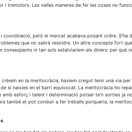
r i tremolors. Les velles maneres de fer les coses no funcio
 coordinació, però el mercat acabava posant ordre. S’ha 
problemes que no sabrà resoldre. Un altre concepte fort que
m conseqüents ni tan sols estalviaríem els diners: per què no
crèiem en la meritocràcia, havíem cregut tenir una via per 
de si naixies en el barri equivocat. La meritocràcia ho repa
amb esforç i talent i determinació potser te’n sorties ja no
ura també et pot conduir a fer treballs porqueria, la merito
es