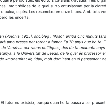
atre periodistes, els editors catalans (Arcàdia) i els orga
es i molt sòlides de la qual surto entusiasmat per la clared
 dibuixa, espès. Les resumeixo en onze blocs. Amb tots vos
però les encerta.
 (Polònia, 1925), sociòleg i filòsof, arriba cinc minuts tar
arà amb pressa per tornar a fumar. Fa 70 anys que ho fa. E
t de Varsòvia per raons polítiques, des de fa quaranta anys
etanya, a la Universitat de Leeds, de la qual és professor e
de «modernitat líquida», molt dominant en el pensament de 
 El futur no existeix, perquè quan ho fa passa a ser present,