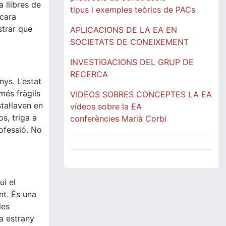
a llibres de
tipus i exemples teòrics de PACs
ncara
strar que
APLICACIONS DE LA EA EN
SOCIETATS DE CONEIXEMENT
INVESTIGACIONS DEL GRUP DE
RECERCA
ys. L’estat
més fràgils
VIDEOS SOBRES CONCEPTES LA EA
tal·laven en
vídeos sobre la EA
s, triga a
conferències Marià Corbi
rofessió. No
ui el
nt. És una
les
ia estrany