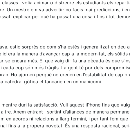
classes i volia animar o distreure els estudiants els reparti
ure. Un mestre em va advertir: no facis mai prediccions, i e
sat, explicar per què ha passat una cosa i fins i tot demo
va, estic sorprès de com s’ha estès i generalitzat en deu an
òlid era la manera d’avançar cap a la modernitat, els sòlids 
car-se encara més. El que vaig dir fa una dècada és que s’ins
t, i cada cop són més fràgils. La gent té por dels compromiso
laran. Ho ajornen perquè no creuen en l’estabilitat de cap p
na catedral gòtica el tancarien en un manicomi.
 mentre duri la satisfacció. Vull aquest iPhone fins que vulg
un altre. Anem entrant i sortint d’aliances de manera permane
m en acords ni relacions a llarg termini, i per tant fem que 
sional fins a la propera novetat. És una resposta racional, ser