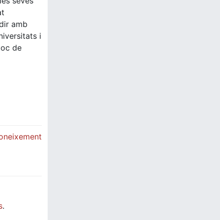
 les seves
at
adir amb
versitats i
loc de
oneixement
s
.