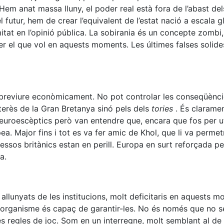
Hem anat massa lluny, el poder real està fora de l’abast de
 futur, hem de crear l’equivalent de l’estat nació a escala 
mitat en l’opinió pública. La sobirania és un concepte zombi,
er el que vol en aquests moments. Les últimes falses solide
obreviure econòmicament. No pot controlar les conseqüènci
terès de la Gran Bretanya sinó pels dels
tories
. És clarame
 euroescèptics però van entendre que, encara que fos per ut
a. Major fins i tot es va fer amic de Khol, que li va permet
eressos britànics estan en perill. Europa en surt reforçada p
a.
 i allunyats de les institucions, molt deficitaris en aquests 
 organisme és capaç de garantir-les. No és només que no 
les regles de joc. Som en un interregne, molt semblant al 