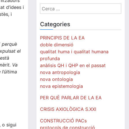
nitzadors
Cerca:
at d’idees i
tès, i
Categories
PRINCIPIS DE LA EA
d perquè
doble dimensió
xpulsat el
qualitat huma i qualitat humana
 està
profunda
mèrit. Va
anàlisis QH i QHP en el passat
l’última
nova antropologia
nova ontologia
nova epistemologia
PER QUÈ PARLAR DE LA EA
CRISIS AXIOLÒGICA S.XXI
CONSTRUCCIÓ PACs
 o sigui
protocols de construcció