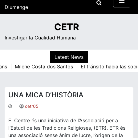
Skip
Diumenge
to
content
10:22
CETR
Investigar la Cualidad Humana
Latest News
ans |
Milene Costa dos Santos |
El tránsito hacia las soc
UNA MICA D’HISTÒRIA
cetr05
El Centre és una iniciativa de l’Associació per a
l’Estudi de les Tradicions Religioses, (ETR). ETR és
una associació sense ànim de lucre, l’origen de la