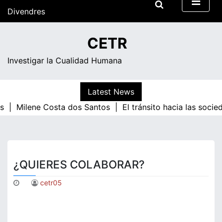
Skip
Divendres
to
content
13:29
CETR
Investigar la Cualidad Humana
Latest News
s |
Milene Costa dos Santos |
El tránsito hacia las socie
¿QUIERES COLABORAR?
cetr05