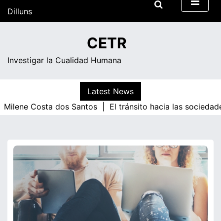
Skip
Dilluns
to
content
12:45
CETR
Investigar la Cualidad Humana
Latest News
ene Costa dos Santos |
El tránsito hacia las sociedades 