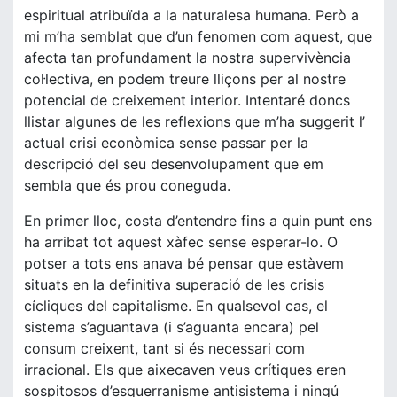
espiritual atribuïda a la naturalesa humana. Però a
mi m’ha semblat que d’un fenomen com aquest, que
afecta tan profundament la nostra supervivència
col·lectiva, en podem treure lliçons per al nostre
potencial de creixement interior. Intentaré doncs
llistar algunes de les reflexions que m’ha suggerit l’
actual crisi econòmica sense passar per la
descripció del seu desenvolupament que em
sembla que és prou coneguda.
En primer lloc, costa d’entendre fins a quin punt ens
ha arribat tot aquest xàfec sense esperar-lo. O
potser a tots ens anava bé pensar que estàvem
situats en la definitiva superació de les crisis
cícliques del capitalisme. En qualsevol cas, el
sistema s’aguantava (i s’aguanta encara) pel
consum creixent, tant si és necessari com
irracional. Els que aixecaven veus crítiques eren
sospitosos d’esquerranisme antisistema i ningú