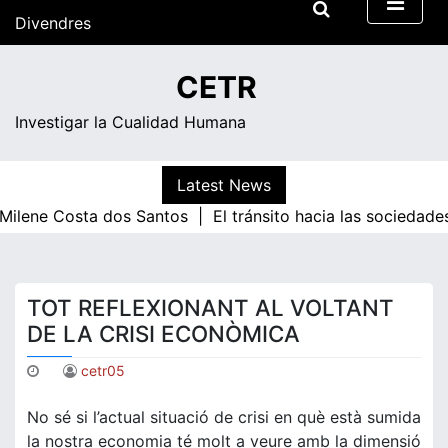
Skip
Divendres
to
content
18:35
CETR
Investigar la Cualidad Humana
Latest News
ne Costa dos Santos |
El tránsito hacia las sociedades d
TOT REFLEXIONANT AL VOLTANT
DE LA CRISI ECONÒMICA
cetr05
No sé si l’actual situació de crisi en què està sumida
la nostra economia té molt a veure amb la dimensió