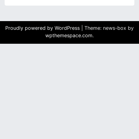
Proudly powered by WordPress
|
Theme: news-box by
wpthemespace.com
.