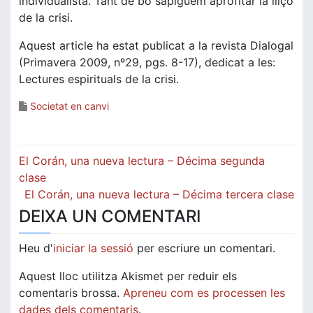
individualista. Tant de bo sapiguem aprofitar la lliçó
de la crisi.
Aquest article ha estat publicat a la revista Dialogal
(Primavera 2009, nº29, pgs. 8-17), dedicat a les:
Lectures espirituals de la crisi.
Societat en canvi
Navegació
El Corán, una nueva lectura – Décima segunda
d'entrades
clase
El Corán, una nueva lectura – Décima tercera clase
DEIXA UN COMENTARI
Heu d'
iniciar la sessió
per escriure un comentari.
Aquest lloc utilitza Akismet per reduir els
comentaris brossa.
Apreneu com es processen les
dades dels comentaris
.