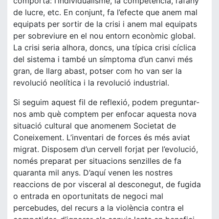
comporta: l’individualisme, la competència, l’afany
de lucre, etc. En conjunt, fa l’efecte que anem mal
equipats per sortir de la crisi i anem mal equipats
per sobreviure en el nou entorn econòmic global.
La crisi seria alhora, doncs, una típica crisi cíclica
del sistema i també un símptoma d’un canvi més
gran, de llarg abast, potser com ho van ser la
revolució neolítica i la revolució industrial.
Si seguim aquest fil de reflexió, podem preguntar-
nos amb què comptem per enfocar aquesta nova
situació cultural que anomenem Societat de
Coneixement. L’inventari de forces és més aviat
migrat. Disposem d’un cervell forjat per l’evolució,
només preparat per situacions senzilles de fa
quaranta mil anys. D’aquí venen les nostres
reaccions de por visceral al desconegut, de fugida
o entrada en oportunitats de negoci mal
percebudes, del recurs a la violència contra el