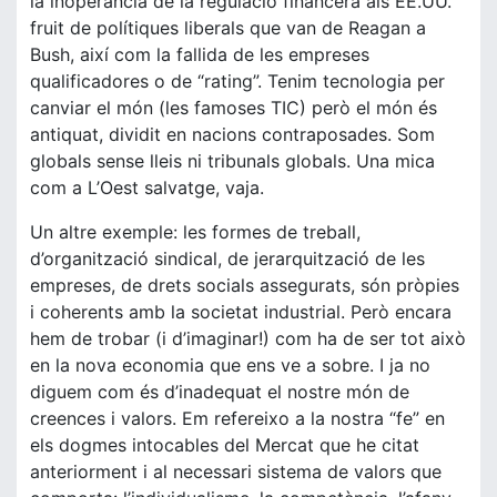
la inoperància de la regulació financera als EE.UU.
fruit de polítiques liberals que van de Reagan a
Bush, així com la fallida de les empreses
qualificadores o de “rating”. Tenim tecnologia per
canviar el món (les famoses TIC) però el món és
antiquat, dividit en nacions contraposades. Som
globals sense lleis ni tribunals globals. Una mica
com a L’Oest salvatge, vaja.
Un altre exemple: les formes de treball,
d’organització sindical, de jerarquització de les
empreses, de drets socials assegurats, són pròpies
i coherents amb la societat industrial. Però encara
hem de trobar (i d’imaginar!) com ha de ser tot això
en la nova economia que ens ve a sobre. I ja no
diguem com és d’inadequat el nostre món de
creences i valors. Em refereixo a la nostra “fe” en
els dogmes intocables del Mercat que he citat
anteriorment i al necessari sistema de valors que