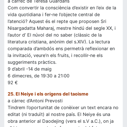
a càrrec de Teresa Guardans
Com convertir la consciència d’existir en l’eix de la
vida quotidiana i fer-ne l’objecte central de
l’atenció? Aquest és el repte que proposen Sri
Nisargadatta Maharaj, mestre hindú del segle XX, i
l’autor d’ El núvol del no saber (clàssic de la
literatura cristiana, anònim del s.XIV). La lectura
comparada d’ambdós ens permetrà reflexionar en
la invitació, veure’n els fruits, i recollir-ne els
suggeriments pràctics.
9 d’abril -14 de maig
6 dimecres, de 19:30 a 21:00
92 €
25. El Neiye i els orígens del taoisme
a càrrec d’Antoni Prevosti
Tindrem l’oportunitat de conèixer un text encara no
editat (ni traduït) al nostre país. El Neiye és una
obra anterior al Daodejing (vers el s.V a.C.), on ja