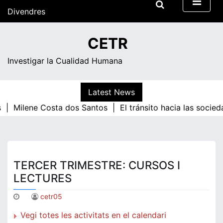
Skip
Divendres
to
content
13:09
CETR
Investigar la Cualidad Humana
Latest News
 |
Milene Costa dos Santos |
El tránsito hacia las socied
TERCER TRIMESTRE: CURSOS I
LECTURES
cetr05
Vegi totes les activitats en el calendari