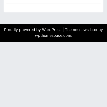
Proudly powered by WordPress
|
Theme: news-box by
wpthemespace.com
.