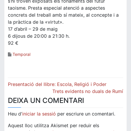
s’hi troven exposats els fonaments del futur
taoisme. Presta especial atenció a aspectes
concrets del treball amb sí mateix, al concepte i a
la pràctica de la «virtut».
17 d’abril – 29 de maig
6 dijous de 20:00 a 21:30 h.
92 €
Temporal
Navegació
Presentació del llibre: Escola, Religió i Poder
d'entrades
Trets evidents no duals de Rumí
DEIXA UN COMENTARI
Heu d'
iniciar la sessió
per escriure un comentari.
Aquest lloc utilitza Akismet per reduir els