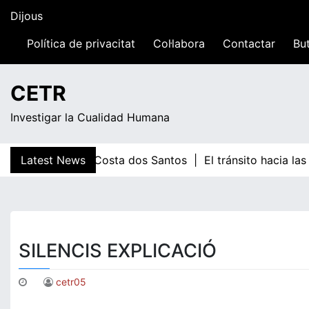
Dijous
Skip
to
16:41
content
Política de privacitat
Col·labora
Contactar
But
Dijous
CETR
Investigar la Cualidad Humana
Latest News
Milene Costa dos Santos |
El tránsito hacia las s
SILENCIS EXPLICACIÓ
cetr05