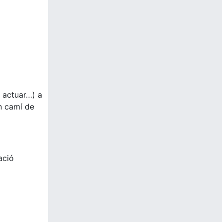
, actuar…) a
Un camí de
ació