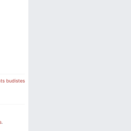
ats budistes
s
.