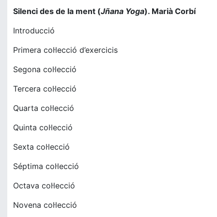
Silenci des de la ment (
Jñana Yoga
). Marià Corbí
Introducció
Primera col·lecció d’exercicis
Segona col·lecció
Tercera col·lecció
Quarta col·lecció
Quinta col·lecció
Sexta col·lecció
Séptima col·lecció
Octava col·lecció
Novena col·lecció