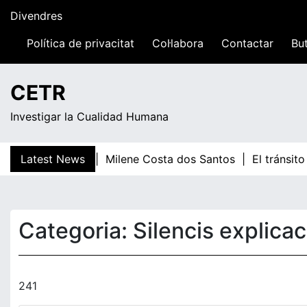
Skip
Divendres
to
content
Política de privacitat
Col·labora
Contactar
But
01:29
CETR
Investigar la Cualidad Humana
eresa Guardans |
Latest News
Milene Costa dos Santos |
El tránsito
Categoria:
Silencis explicac
241