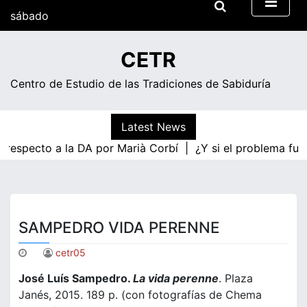
Skip
sábado
to
content
17:57
CETR
Centro de Estudio de las Tradiciones de Sabiduría
Latest News
a respecto a la DA por Marià Corbí |
¿Y si el problema fue
SAMPEDRO VIDA PERENNE
cetr05
José Luís Sampedro.
La vida perenne
. Plaza
Janés, 2015. 189 p. (con fotografías de Chema