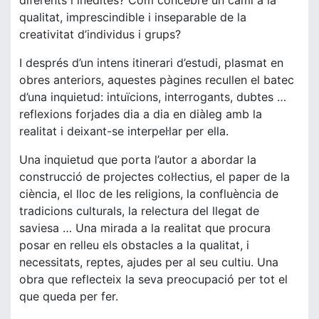
diferents i inèdites? Com concebre un camí a la
qualitat, imprescindible i inseparable de la
creativitat d’individus i grups?
I després d’un intens itinerari d’estudi, plasmat en
obres anteriors, aquestes pàgines recullen el batec
d’una inquietud: intuïcions, interrogants, dubtes …
reflexions forjades dia a dia en diàleg amb la
realitat i deixant-se interpel·lar per ella.
Una inquietud que porta l’autor a abordar la
construcció de projectes col·lectius, el paper de la
ciència, el lloc de les religions, la confluència de
tradicions culturals, la relectura del llegat de
saviesa … Una mirada a la realitat que procura
posar en relleu els obstacles a la qualitat, i
necessitats, reptes, ajudes per al seu cultiu. Una
obra que reflecteix la seva preocupació per tot el
que queda per fer.