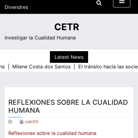
Skip
Divendres
to
content
07:02
CETR
Investigar la Cualidad Humana
Latest News
ns |
Milene Costa dos Santos |
El tránsito hacia las soci
REFLEXIONES SOBRE LA CUALIDAD
HUMANA
cetr05
Reflexiones sobre la cualidad humana