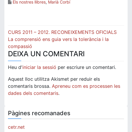
Els nostres llibres
,
Marià Corbí
Navegació
CURS 2011 – 2012. RECONEIXEMENTS OFICIALS
d'entrades
La comprensió ens guia vers la tolerància i la
compassió
DEIXA UN COMENTARI
Heu d'
iniciar la sessió
per escriure un comentari.
Aquest lloc utilitza Akismet per reduir els
comentaris brossa.
Apreneu com es processen les
dades dels comentaris
.
Pàgines recomanades
cetr.net