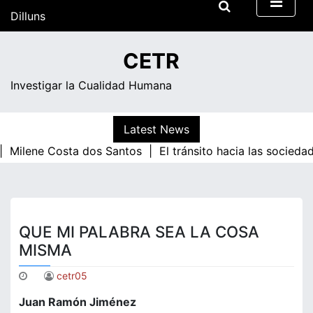
Skip
Dilluns
to
content
13:05
CETR
Investigar la Cualidad Humana
Latest News
|
Milene Costa dos Santos |
El tránsito hacia las socieda
QUE MI PALABRA SEA LA COSA
MISMA
cetr05
Juan Ramón Jiménez