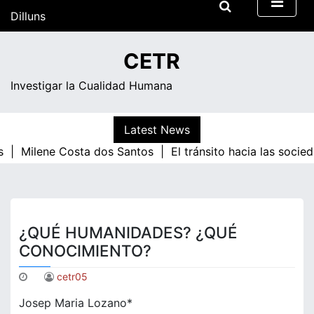
Skip
Dilluns
to
content
08:38
CETR
Investigar la Cualidad Humana
Latest News
 |
Milene Costa dos Santos |
El tránsito hacia las socie
¿QUÉ HUMANIDADES? ¿QUÉ
CONOCIMIENTO?
cetr05
Josep Maria Lozano*