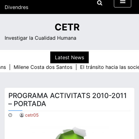
Skip
Divendres
to
content
13:35
CETR
Investigar la Cualidad Humana
Latest News
ans |
Milene Costa dos Santos |
El tránsito hacia las soc
PROGRAMA ACTIVITATS 2010-2011
– PORTADA
cetr05