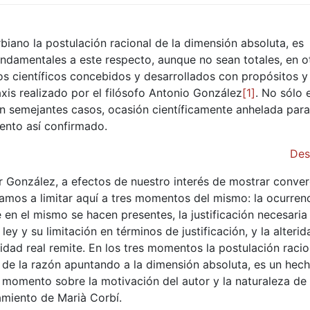
biano la postulación racional de la dimensión absoluta, es
undamentales a este respecto, aunque no sean totales, en o
s científicos concebidos y desarrollados con propósitos 
raxis realizado por el filósofo Antonio González
[1]
. No sólo 
en semejantes casos, ocasión científicamente anhelada para
iento así confirmado.
Des
por González, a efectos de nuestro interés de mostrar conve
mos a limitar aquí a tres momentos del mismo: la ocurrenc
 en el mismo se hacen presentes, la justificación necesaria
y y su limitación en términos de justificación, y la alterid
teridad real remite. En los tres momentos la postulación raci
á de la razón apuntando a la dimensión absoluta, es un hec
momento sobre la motivación del autor y la naturaleza de s
amiento de Marià Corbí.