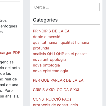
Cerca:
Categories
tros
y enfoques
PRINCIPIS DE LA EA
es
doble dimensió
qualitat huma i qualitat humana
profunda
cargar PDF
anàlisis QH i QHP en el passat
nova antropologia
rgencias
nova ontologia
ia del acto
nova epistemologia
 de las
ad real de
PER QUÈ PARLAR DE LA EA
onal de una
CRISIS AXIOLÒGICA S.XXI
ho. Pero
u análisis,
CONSTRUCCIÓ PACs
protocols de construcció