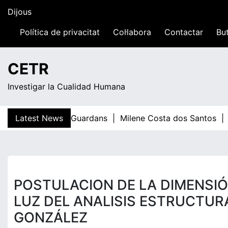
Skip
Dijous
to
content
Política de privacitat
Col·labora
Contactar
But
16:45
CETR
Investigar la Cualidad Humana
Latest News
Teresa Guardans |
Milene Costa dos Santos |
E
POSTULACION DE LA DIMENSIÓ
LUZ DEL ANALISIS ESTRUCTUR
GONZÁLEZ