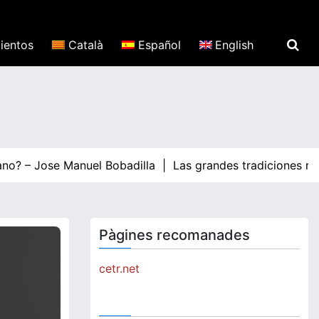
ientos
Català
Español
English
no? – Jose Manuel Bobadilla |
Las grandes tradiciones relig
Pàgines recomanades
cetr.net