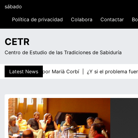
sábado
Skip
to
12:40
content
Política de privacidad
Colabora
Contactar
Bo
sábado
CETR
Centro de Estudio de las Tradiciones de Sabiduría
respecto a la DA por Marià Corbí |
Latest News
¿Y si el problema fuera