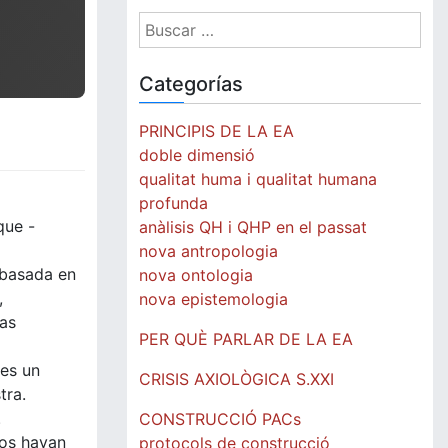
Buscar:
Categorías
PRINCIPIS DE LA EA
doble dimensió
qualitat huma i qualitat humana
profunda
que -
anàlisis QH i QHP en el passat
nova antropologia
n basada en
nova ontologia
,
nova epistemologia
las
PER QUÈ PARLAR DE LA EA
 es un
CRISIS AXIOLÒGICA S.XXI
tra.
.
CONSTRUCCIÓ PACs
uos hayan
protocols de construcció