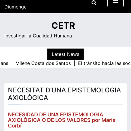
Skip
Diumenge
to
content
14:56
CETR
Investigar la Cualidad Humana
Latest News
dans |
Milene Costa dos Santos |
El tránsito hacia las so
NECESITAT D’UNA EPISTEMOLOGIA
AXIOLÒGICA
NECESIDAD DE UNA EPISTEMOLOGÍA
AXIOLÓGICA O DE LOS VALORES por Marià
Corbí