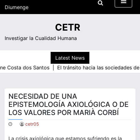
Skip
Diumenge
to
content
13:22
CETR
Investigar la Cualidad Humana
Latest News
ta dos Santos |
El tránsito hacia las sociedades de conoc
NECESIDAD DE UNA
EPISTEMOLOGÍA AXIOLÓGICA O DE
LOS VALORES POR MARIÀ CORBÍ
cetr05
La crisis axiológica que estamos sufriendo es la