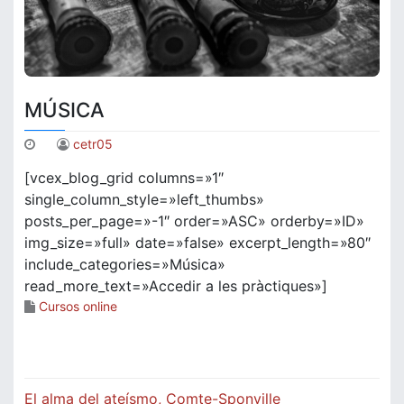
MÚSICA
cetr05
[vcex_blog_grid columns=»1″
single_column_style=»left_thumbs»
posts_per_page=»-1″ order=»ASC» orderby=»ID»
img_size=»full» date=»false» excerpt_length=»80″
include_categories=»Música»
read_more_text=»Accedir a les pràctiques»]
Cursos online
Navegació
El alma del ateísmo, Comte-Sponville