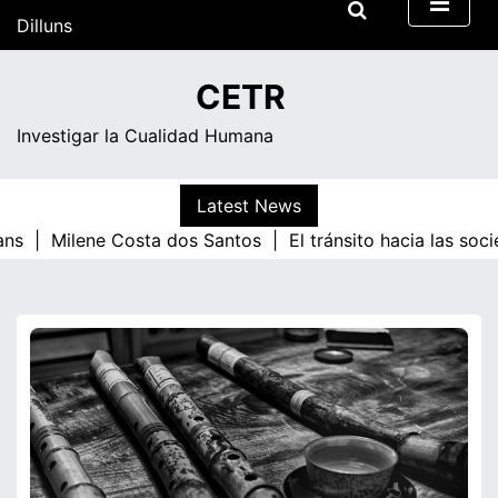
Skip
Dilluns
to
content
22:50
CETR
Investigar la Cualidad Humana
Latest News
ans |
Milene Costa dos Santos |
El tránsito hacia las soc