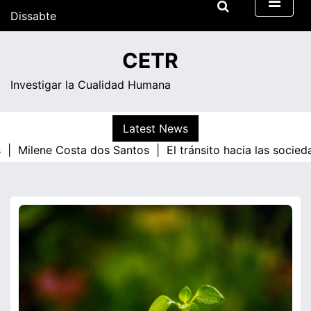
Skip
Dissabte
to
content
15:32
CETR
Investigar la Cualidad Humana
Latest News
 |
Milene Costa dos Santos |
El tránsito hacia las socied