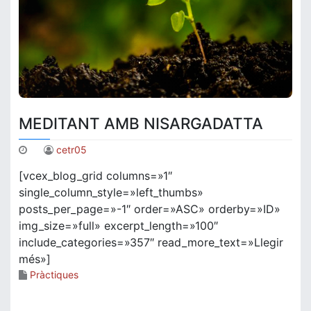
MEDITANT AMB NISARGADATTA
cetr05
[vcex_blog_grid columns=»1″
single_column_style=»left_thumbs»
posts_per_page=»-1″ order=»ASC» orderby=»ID»
img_size=»full» excerpt_length=»100″
include_categories=»357″ read_more_text=»Llegir
més»]
Pràctiques