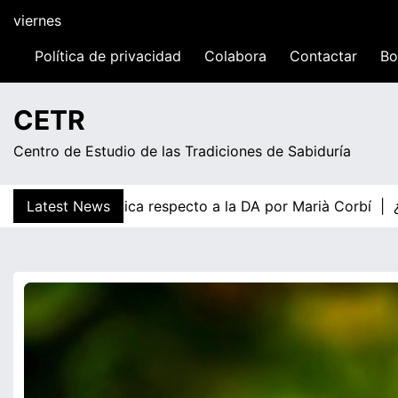
Skip
viernes
to
content
Política de privacidad
Colabora
Contactar
Bo
07:02
CETR
Centro de Estudio de las Tradiciones de Sabiduría
mología Axiológica respecto a la DA por Marià Corbí |
Latest News
¿Y s