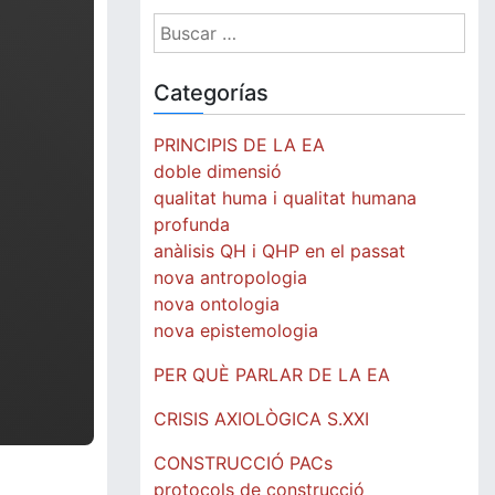
Buscar:
Categorías
PRINCIPIS DE LA EA
doble dimensió
qualitat huma i qualitat humana
profunda
anàlisis QH i QHP en el passat
nova antropologia
nova ontologia
nova epistemologia
PER QUÈ PARLAR DE LA EA
CRISIS AXIOLÒGICA S.XXI
CONSTRUCCIÓ PACs
protocols de construcció