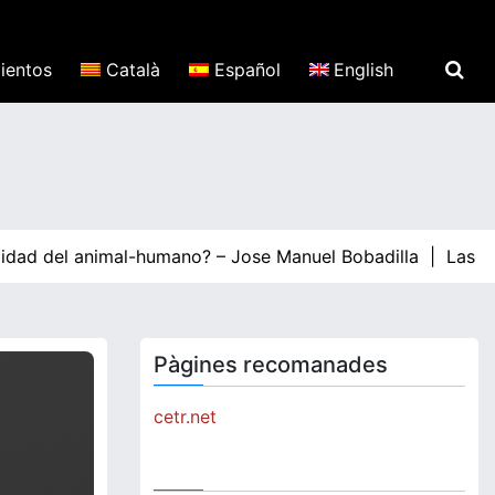
ientos
Català
Español
English
idad del animal-humano? – Jose Manuel Bobadilla |
Las grand
Pàgines recomanades
cetr.net