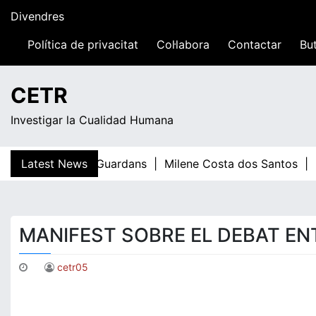
Skip
Divendres
to
content
Política de privacitat
Col·labora
Contactar
But
21:47
CETR
Investigar la Cualidad Humana
Latest News
Teresa Guardans |
Milene Costa dos Santos |
E
MANIFEST SOBRE EL DEBAT EN
cetr05